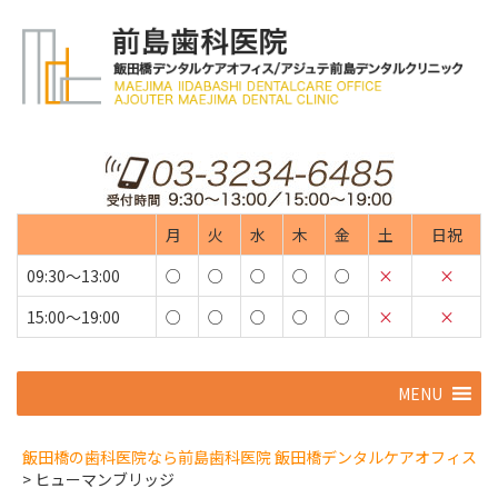
月
火
水
木
金
土
日祝
09:30～13:00
○
○
○
○
○
×
×
15:00～19:00
○
○
○
○
○
×
×
コ
MENU
ン
テ
ン
飯田橋の歯科医院なら前島歯科医院 飯田橋デンタルケアオフィス
ツ
>
ヒューマンブリッジ
へ