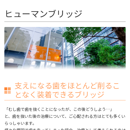
ス
ヒューマンブリッジ
キ
ッ
プ
支えになる歯をほとんど削るこ
となく装着できるブリッジ
「むし歯で歯を抜くことになったが、この後どうしよう…」
と、歯を抜いた後の治療について、ご心配される方はとても多くい
らっしゃいます。
様々な原因で歯を失ってしまった場合、治療として考えられるのは