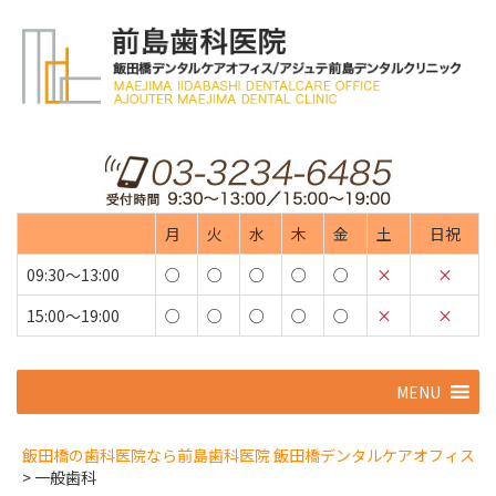
月
火
水
木
金
土
日祝
09:30～13:00
○
○
○
○
○
×
×
15:00～19:00
○
○
○
○
○
×
×
コ
MENU
ン
テ
ン
飯田橋の歯科医院なら前島歯科医院 飯田橋デンタルケアオフィス
ツ
>
一般歯科
へ