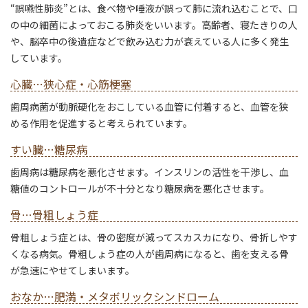
“誤嚥性肺炎”とは、食べ物や唾液が誤って肺に流れ込むことで、口
の中の細菌によっておこる肺炎をいいます。高齢者、寝たきりの人
や、脳卒中の後遺症などで飲み込む力が衰えている人に多く発生
しています。
心臓…狭心症・心筋梗塞
歯周病菌が動脈硬化をおこしている血管に付着すると、血管を狭
める作用を促進すると考えられています。
すい臓…糖尿病
歯周病は糖尿病を悪化させます。インスリンの活性を干渉し、血
糖値のコントロールが不十分となり糖尿病を悪化させます。
骨…骨粗しょう症
骨粗しょう症とは、骨の密度が減ってスカスカになり、骨折しやす
くなる病気。骨粗しょう症の人が歯周病になると、歯を支える骨
が急速にやせてしまいます。
おなか…肥満・メタボリックシンドローム