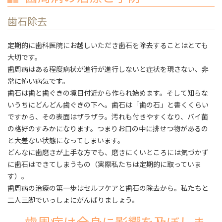
歯石除去
定期的に歯科医院にお越しいただき歯石を除去することはとても
大切です。
歯周病はある程度病状が進行が進行しないと症状を現さない、非
常に怖い病気です。
歯石は歯と歯ぐきの境目付近から作られ始めます。そして知らな
いうちにどんどん歯ぐきの下へ。歯石は「歯の石」と書くくらい
ですから、その表面はザラザラ。汚れも付きやすくなり、バイ菌
の格好のすみかになります。つまりお口の中に排せつ物があるの
と大差ない状態になってしまいます。
どんなに歯磨きが上手な方でも、磨きにくいところには気づかず
に歯石はできてしまうもの（実際私たちは定期的に取っていま
す）。
歯周病の治療の第一歩はセルフケアと歯石の除去から。私たちと
二人三脚でいっしょにがんばりましょう。
歯周病は全身に影響を及ぼしま