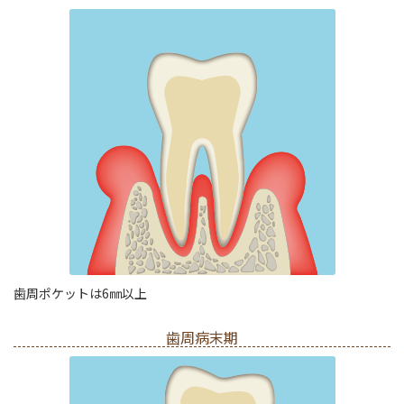
歯周ポケットは6㎜以上
歯周病末期