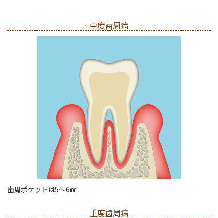
中度歯周病
歯周ポケットは5～6㎜
重度歯周病