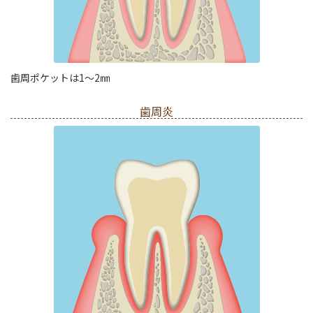
歯周ポケットは1～2㎜
歯周炎