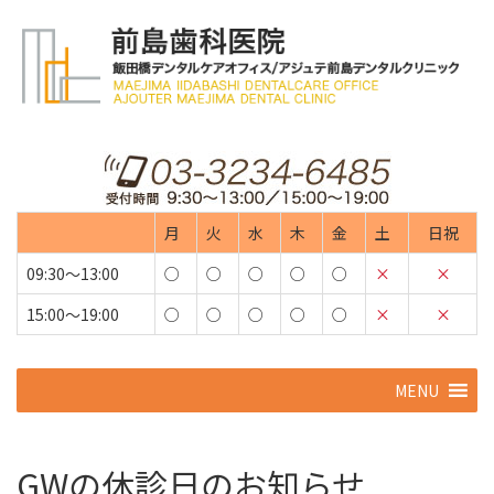
月
火
水
木
金
土
日祝
09:30～13:00
○
○
○
○
○
×
×
15:00～19:00
○
○
○
○
○
×
×
コ
MENU
ン
テ
ン
ツ
GWの休診日のお知らせ
へ