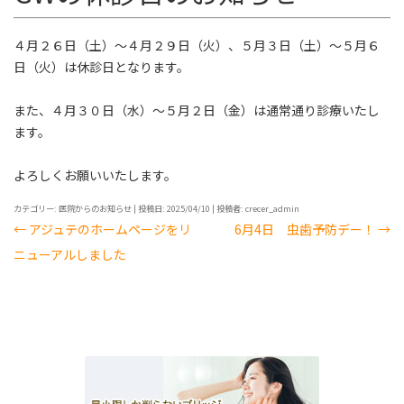
ス
キ
４月２６日（土）～４月２９日（火）、５月３日（土）～５月６
ッ
日（火）は休診日となります。
プ
また、４月３０日（水）～５月２日（金）は通常通り診療いたし
ます。
よろしくお願いいたします。
カテゴリー:
医院からのお知らせ
| 投稿日:
2025/04/10
|
投稿者:
crecer_admin
←
アジュテのホームページをリ
6月4日 虫歯予防デー！
→
投
ニューアルしました
稿
ナ
ビ
ゲ
ー
シ