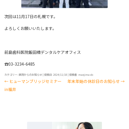
次回は11月17日の札幌です。
よろしくお願いいたします。
前島歯科医院飯田橋デンタルケアオフィス
☎03-3234-6485
カテゴリー:
医院からのお知らせ
| 投稿日:
2024/11/18
|
投稿者:
maejima-dc
←
ヒューマンブリッジセミナー
年末年始の休診日のお知らせ
→
投
in福井
稿
ナ
ビ
ゲ
ー